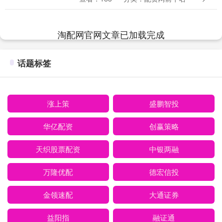
结果引发了全网的群嘲。吕丽萍这次又因
何事成为众矢之....
淘配网官网文章已加载完成
话题标签
涨上策
盛鹏智投
华亿配资
创赢策略
天织股票配资
中银两融
万隆优配
德宏信投
金领速配
大通证券
益阳指
融证通