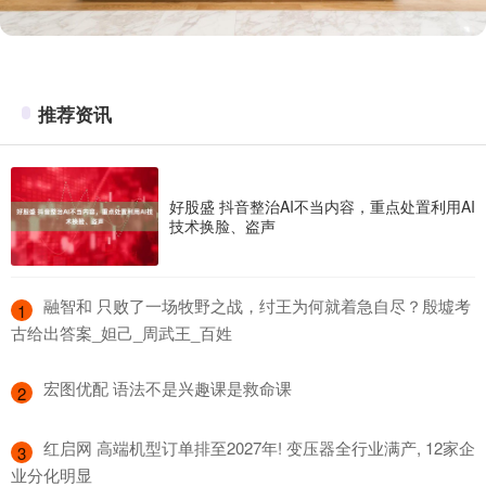
推荐资讯
好股盛 抖音整治AI不当内容，重点处置利用AI
技术换脸、盗声
​融智和 只败了一场牧野之战，纣王为何就着急自尽？殷墟考
1
古给出答案_妲己_周武王_百姓
​宏图优配 语法不是兴趣课是救命课
2
​红启网 高端机型订单排至2027年! 变压器全行业满产, 12家企
3
业分化明显