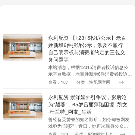
永利配资 【12315投诉公示】老百
姓新增6件投诉公示，涉及不履行
自己明示或与消费者约定的三包义
务问题等
本站消息，根据12315消费者投诉信息公
示平台数据，老百姓新增6件消费者投诉公
示，详情如下： 被投诉企业：港南区八塘
查看：107
分类：淘配网官网
街道横岭村老百姓大药房投诉基本信息：
2025....
永利配资 崇洋媚外引争议，影后沦
为“颠婆”，65岁吕丽萍陷困境_凯文
·杜兰特_网友_生活
曾经备受赞誉的知名影后，如今却被网友
戏称为“颠婆”！近日，她再次现身公众视
野，话题却聚焦于她对美国生活的吹嘘，
查看：183
分类：配资网前十名