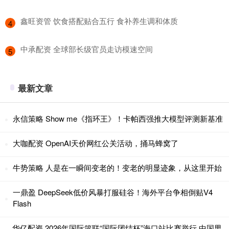
​鑫旺资管 饮食搭配贴合五行 食补养生调和体质
4
​中承配资 全球部长级官员走访模速空间
5
最新文章
永信策略 Show me《指环王》！卡帕西强推大模型评测新基准
大咖配资 OpenAI天价网红公关活动，捅马蜂窝了
牛势策略 人是在一瞬间变老的！变老的明显迹象，从这里开始
一鼎盈 DeepSeek低价风暴打服硅谷！海外平台争相倒贴V4
Flash
华亿配资 2026年国际篮联“国际团结杯”海口站比赛举行 中国男