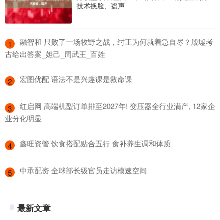
技术换脸、盗声
​融智和 只败了一场牧野之战，纣王为何就着急自尽？殷墟考
1
古给出答案_妲己_周武王_百姓
​宏图优配 语法不是兴趣课是救命课
2
​红启网 高端机型订单排至2027年! 变压器全行业满产, 12家企
3
业分化明显
​鑫旺资管 饮食搭配贴合五行 食补养生调和体质
4
​中承配资 全球部长级官员走访模速空间
5
最新文章