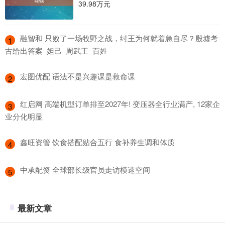
39.98万元
​融智和 只败了一场牧野之战，纣王为何就着急自尽？殷墟考
1
古给出答案_妲己_周武王_百姓
​宏图优配 语法不是兴趣课是救命课
2
​红启网 高端机型订单排至2027年! 变压器全行业满产, 12家企
3
业分化明显
​鑫旺资管 饮食搭配贴合五行 食补养生调和体质
4
​中承配资 全球部长级官员走访模速空间
5
最新文章