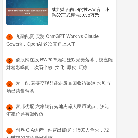
威力财 面向L4的技术宣言！小
鹏GX正式预售39.98万元
​九融配资 实测 ChatGPT Work vs Claude
1
Cowork，OpenAI 这次真追上来了
​盈股网在线 BW2025雕宅狂欢完美落幕，技嘉雕
2
妹精彩瞬间一次看个够_文化_原皮_玩家
​爱一配 若要变现只能走废品回收站渠道 水贝市
3
场已禁售铜条
​富邦优配 六家银行落地离岸人民币试点，沪港
4
汇率价差有望收敛
​创界 CIA伪造证件露出破绽：1500人全灭，72
5
小时内的致命身份泄露