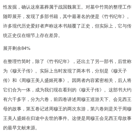
性发掘，确认这座墓葬属于战国魏襄王。对墓中竹简的整理工作
随即展开，发现了多部书籍，其中最著名的便是《竹书纪年》。
许多现代历史爱好者声称这本书颠覆了正史，但实际上，它与传
统正史仅在细节上存在差异。
展开剩余84%
在整理竹简时，除了《竹书纪年》，还出土了另一部书，后世称
为《穆天子传》。实际上当时发现了两本书，分别是《穆天子
传》和《周穆王美人盛姬死事》。因两者内容紧密相关，后人将
它们合为一体，成为我们现在看到的《穆天子传》。这部书大约
有六千多字，分为六卷，前四卷讲述周穆王巡游天下、会见西王
母的故事，第五卷记述周穆王的两次东游，第六卷则是关于周穆
王美人盛姬在归途中去世的事件。这便是周穆王会见西王母故事
的最早文献来源。