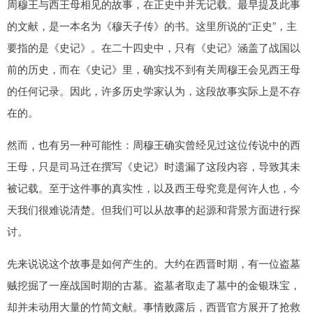
周穆王与西王母相见的故事，在正史中并无记载。最早提及此事
的文献，是一本名为《穆天子传》的书。这里所说的“正史”，主
要指的是《史记》。在二十四史中，只有《史记》涵盖了战国以
前的历史，而在《史记》里，确实找不到有关周穆王会见西王母
的任何记录。因此，许多历史学家认为，这段故事实际上是不存
在的。
然而，也有另一种可能性：周穆王确实曾经见过这位传说中的西
王母，只是司马迁在撰写《史记》时遗漏了这段内容，导致其未
被记载。至于这件事的真实性，以及西王母究竟是何许人也，今
天我们很难说清楚。但我们可以从故事的起源和背景方面进行探
讨。
先来说说这个故事是如何产生的。大约在西晋时期，有一位盗墓
贼挖掘了一座战国时期的古墓。盗墓者取走了墓中的金银珠宝，
却并未动用大量的竹简文献。事情败露后，西晋官方展开了抢救