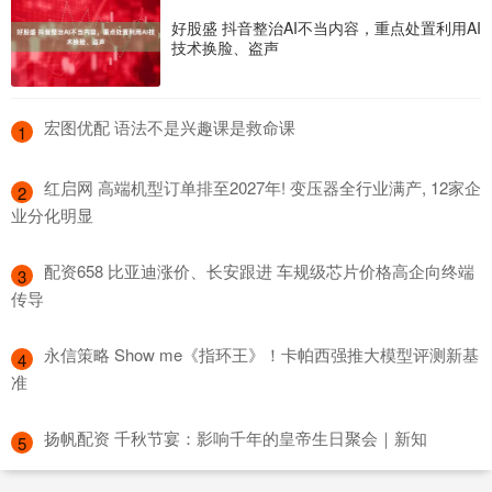
好股盛 抖音整治AI不当内容，重点处置利用AI
技术换脸、盗声
​宏图优配 语法不是兴趣课是救命课
1
​红启网 高端机型订单排至2027年! 变压器全行业满产, 12家企
2
业分化明显
​配资658 比亚迪涨价、长安跟进 车规级芯片价格高企向终端
3
传导
​永信策略 Show me《指环王》！卡帕西强推大模型评测新基
4
准
​扬帆配资 千秋节宴：影响千年的皇帝生日聚会｜新知
5