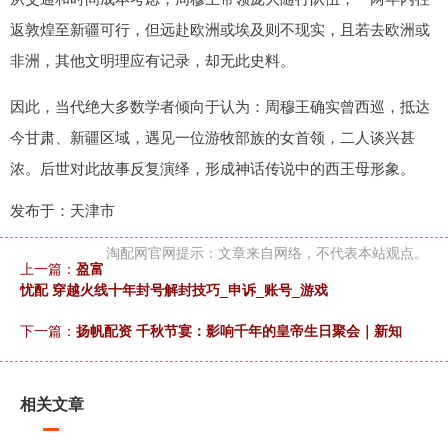
返敦煌至新疆可行，但远赴欧洲或埃及则不现实，且若去欧洲或
非洲，其他文明理应有记录，却无此史料。
因此，当代绝大多数学者倾向于认为：周穆王确实曾西巡，抵达
今甘肃、新疆区域，遇见一位游牧部族的女首领，二人谈兴甚
浓。后世对此故事反复演绎，形成神话传说中的西王母形象。
发布于：天津市
淘配网官网提示：文章来自网络，不代表本站观点。
上一篇：
盈富
忧配 穿越火线十年封号解封技巧_申诉_账号_游戏
下一篇：
扬帆配资 千秋节宴：影响千年的皇帝生日聚会｜新知
相关文章