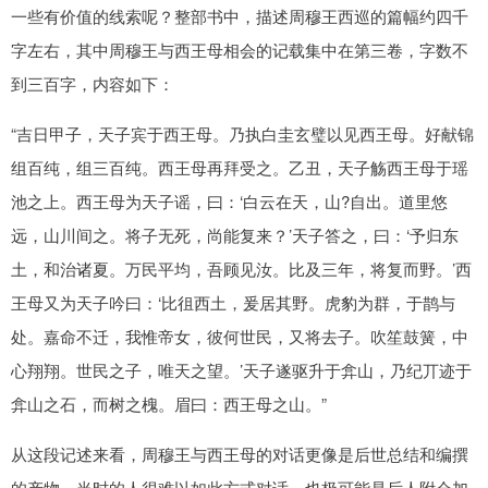
一些有价值的线索呢？整部书中，描述周穆王西巡的篇幅约四千
字左右，其中周穆王与西王母相会的记载集中在第三卷，字数不
到三百字，内容如下：
“吉日甲子，天子宾于西王母。乃执白圭玄璧以见西王母。好献锦
组百纯，组三百纯。西王母再拜受之。乙丑，天子觞西王母于瑶
池之上。西王母为天子谣，曰：‘白云在天，山?自出。道里悠
远，山川间之。将子无死，尚能复来？’天子答之，曰：‘予归东
土，和治诸夏。万民平均，吾顾见汝。比及三年，将复而野。’西
王母又为天子吟曰：‘比徂西土，爰居其野。虎豹为群，于鹊与
处。嘉命不迁，我惟帝女，彼何世民，又将去子。吹笙鼓簧，中
心翔翔。世民之子，唯天之望。’天子遂驱升于弇山，乃纪丌迹于
弇山之石，而树之槐。眉曰：西王母之山。”
从这段记述来看，周穆王与西王母的对话更像是后世总结和编撰
的产物，当时的人很难以如此方式对话，也极可能是后人附会加