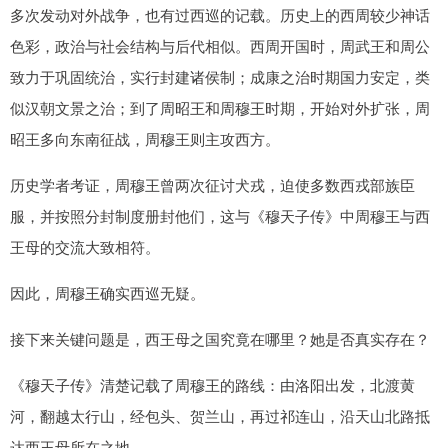
多次发动对外战争，也有过西巡的记载。历史上的西周较少神话
色彩，政治与社会结构与后代相似。西周开国时，周武王和周公
致力于巩固统治，实行封建诸侯制；成康之治时期国力安定，类
似汉朝文景之治；到了周昭王和周穆王时期，开始对外扩张，周
昭王多向东南征战，周穆王则主攻西方。
历史学者考证，周穆王曾两次征讨犬戎，迫使多数西戎部族臣
服，并按照分封制度册封他们，这与《穆天子传》中周穆王与西
王母的交流大致相符。
因此，周穆王确实西巡无疑。
接下来关键问题是，西王母之国究竟在哪里？她是否真实存在？
《穆天子传》清楚记载了周穆王的路线：由洛阳出发，北渡黄
河，翻越太行山，经包头、贺兰山，再过祁连山，沿天山北路抵
达西王母所在之地。