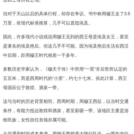
但对于天山以后的具体行程，却存在争议。书中称周穆王走了3.5
万里，依现代标准推算，几乎可以直抵埃及。
因此，许多现代小说戏说周穆王见到的西王母是埃及女王，甚至
是著名的埃及艳后。但这几乎不可能。因为埃及艳后生活在西汉
中后期，距周穆王时代相差一千多年。
多数历史学家认为，《穆天子传》中所用“一里”非后世所认定的
五百米，而是西周时代的“小里”，约七十七米。依此计算，西王
母国应位于敦煌、酒泉一带。
这与当时的历史背景相符。西周时期，周穆王西征，以当时交通
条件，有能力抵达敦煌和酒泉，甚至新疆一带。该地区主要是游
牧民族，女性担任首领亦属可能。
从交通和时间成本考虑，周穆王带领庞大随行队伍，一两年内往