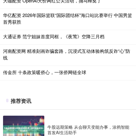
大咖配资 OpenAI天价网红公关活动，捅马蜂窝了
华亿配资 2026年国际篮联“国际团结杯”海口站比赛举行 中国男篮
首秀获胜
大通证券 范宁姐妹首度同框，《夜莺》空降三月档
河南配资网 精准刻画诈骗套路，沉浸式互动体验构筑反诈“心”防
线
传金所 十条政策暖侨心，一张侨网链全球
推荐资讯
牛股远期策略 从会聊天变能办事，涂鸦智能
首发AI生活助手