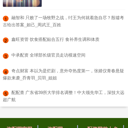
​融智和 只败了一场牧野之战，纣王为何就着急自尽？殷墟考
1
古给出答案_妲己_周武王_百姓
​鑫旺资管 饮食搭配贴合五行 食补养生调和体质
2
​中承配资 全球部长级官员走访模速空间
3
​奇点财富 本以为是烂剧，意外夺热度第一，张婧仪青春悬疑
4
爆款来袭_乔青羽_贝羽_姐姐
​配配查 广东省39所大学排名调整！中大领先华工，深技大远
5
超广航