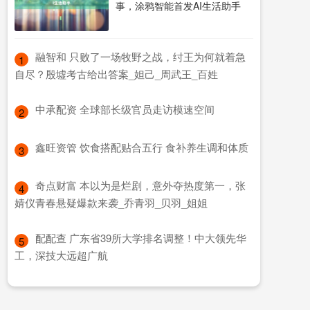
事，涂鸦智能首发AI生活助手
​融智和 只败了一场牧野之战，纣王为何就着急
1
自尽？殷墟考古给出答案_妲己_周武王_百姓
​中承配资 全球部长级官员走访模速空间
2
​鑫旺资管 饮食搭配贴合五行 食补养生调和体质
3
​奇点财富 本以为是烂剧，意外夺热度第一，张
4
婧仪青春悬疑爆款来袭_乔青羽_贝羽_姐姐
​配配查 广东省39所大学排名调整！中大领先华
5
工，深技大远超广航