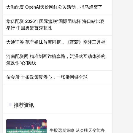
大咖配资 OpenAI天价网红公关活动，捅马蜂窝了
华亿配资 2026年国际篮联“国际团结杯”海口站比赛
举行 中国男篮首秀获胜
大通证券 范宁姐妹首度同框，《夜莺》空降三月档
河南配资网 精准刻画诈骗套路，沉浸式互动体验构
筑反诈“心”防线
传金所 十条政策暖侨心，一张侨网链全球
推荐资讯
牛股远期策略 从会聊天变能办